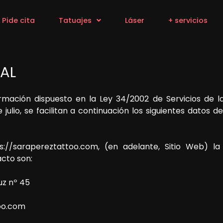
Pide cita
Tatuajes
Láser
+ servicios
RAL
mación dispuesto en la Ley 34/2002 de Servicios de la
julio, se facilitan a continuación los siguientes datos d
s://sarapereztattoo.com
, (en adelante, Sitio Web) l
acto son:
uz nº 45
oo.com