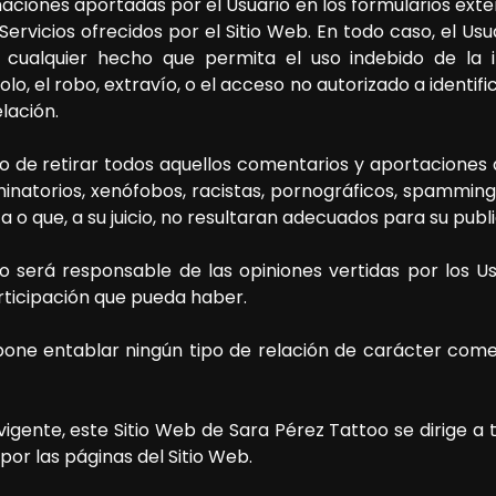
rmaciones aportadas por el Usuario en los formularios ext
Servicios ofrecidos por el Sitio Web. En todo caso, el Us
cualquier hecho que permita el uso indebido de la i
lo, el robo, extravío, o el acceso no autorizado a identif
lación.
 de retirar todos aquellos comentarios y aportaciones qu
minatorios, xenófobos, racistas, pornográficos, spamming
ca o que, a su juicio, no resultaran adecuados para su publ
 será responsable de las opiniones vertidas por los U
rticipación que pueda haber.
pone entablar ningún tipo de relación de carácter come
 vigente, este Sitio Web de
Sara Pérez Tattoo
se dirige a 
or las páginas del Sitio Web.