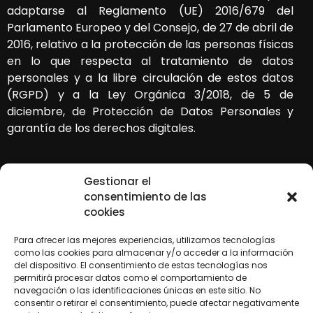
adaptarse al Reglamento (UE) 2016/679 del
Parlamento Europeo y del Consejo, de 27 de abril de
2016, relativo a la protección de las personas físicas
en lo que respecta al tratamiento de datos
personales y a la libre circulación de estos datos
(RGPD) y a la Ley Orgánica 3/2018, de 5 de
diciembre, de Protección de Datos Personales y
garantía de los derechos digitales.
Gestionar el
consentimiento de las
cookies
Para ofrecer las mejores experiencias, utilizamos tecnologías
como las cookies para almacenar y/o acceder a la información
«Financiado por la Unión Europea – NextGenerationEU. Sin embargo, los
puntos de vista y las opiniones expresadas son únicamente los del autor o
del dispositivo. El consentimiento de estas tecnologías nos
autores y no reflejan necesariamente los de la Unión Europea o la Comisión
permitirá procesar datos como el comportamiento de
Europea. Ni la Unión Europea ni la Comisión Europea pueden ser
navegación o las identificaciones únicas en este sitio. No
consideradas responsables de las mismas»
consentir o retirar el consentimiento, puede afectar negativamente