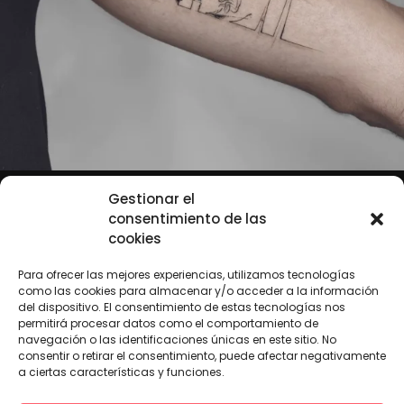
Gestionar el
consentimiento de las
cookies
Para ofrecer las mejores experiencias, utilizamos tecnologías
como las cookies para almacenar y/o acceder a la información
«Financiado por la Unión Europea – NextGenerationEU. Sin embargo, los
puntos de vista y las opiniones expresadas son únicamente los del autor o
del dispositivo. El consentimiento de estas tecnologías nos
autores y no reflejan necesariamente los de la Unión Europea o la Comisión
permitirá procesar datos como el comportamiento de
Europea. Ni la Unión Europea ni la Comisión Europea pueden ser
navegación o las identificaciones únicas en este sitio. No
consideradas responsables de las mismas»
consentir o retirar el consentimiento, puede afectar negativamente
a ciertas características y funciones.
Aviso Legal
Política de Privacidad
Cookies