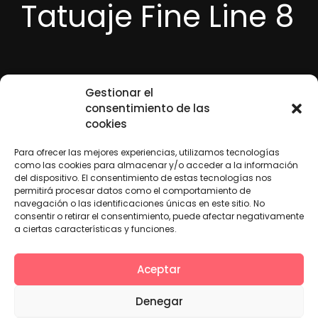
Tatuaje Fine Line 8
Gestionar el
consentimiento de las
cookies
Para ofrecer las mejores experiencias, utilizamos tecnologías
como las cookies para almacenar y/o acceder a la información
«Financiado por la Unión Europea – NextGenerationEU. Sin embargo, los
puntos de vista y las opiniones expresadas son únicamente los del autor o
del dispositivo. El consentimiento de estas tecnologías nos
autores y no reflejan necesariamente los de la Unión Europea o la Comisión
permitirá procesar datos como el comportamiento de
Europea. Ni la Unión Europea ni la Comisión Europea pueden ser
navegación o las identificaciones únicas en este sitio. No
consideradas responsables de las mismas»
consentir o retirar el consentimiento, puede afectar negativamente
a ciertas características y funciones.
Aviso Legal
Política de Privacidad
Cookies
Accesibilidad
Aceptar
DT
Sara Pérez Tattoo © Desarrollado por
Silicon
Denegar