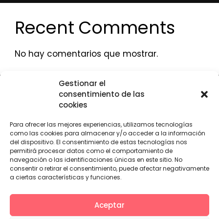
Recent Comments
No hay comentarios que mostrar.
Gestionar el
consentimiento de las
cookies
Para ofrecer las mejores experiencias, utilizamos tecnologías
como las cookies para almacenar y/o acceder a la información
«Financiado por la Unión Europea – NextGenerationEU. Sin embargo, los
puntos de vista y las opiniones expresadas son únicamente los del autor o
del dispositivo. El consentimiento de estas tecnologías nos
autores y no reflejan necesariamente los de la Unión Europea o la Comisión
permitirá procesar datos como el comportamiento de
Europea. Ni la Unión Europea ni la Comisión Europea pueden ser
navegación o las identificaciones únicas en este sitio. No
consideradas responsables de las mismas»
consentir o retirar el consentimiento, puede afectar negativamente
a ciertas características y funciones.
Aviso Legal
Política de Privacidad
Cookies
Accesibilidad
Aceptar
DT
Sara Pérez Tattoo © Desarrollado por
Silicon